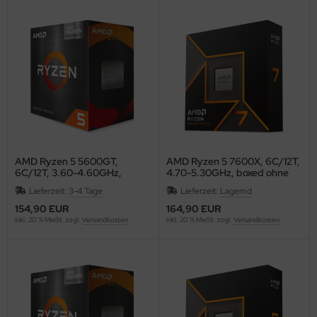
inboards
ozessoren
eicher
AMD Ryzen 5 5600GT,
AMD Ryzen 5 7600X, 6C/12T,
6C/12T, 3.60-4.60GHz,
4.70-5.30GHz, boxed ohne
Boxed
Kühler
Lieferzeit:
3-4 Tage
Lieferzeit:
Lagernd
154,90 EUR
164,90 EUR
inkl. 20 % MwSt. zzgl.
Versandkosten
inkl. 20 % MwSt. zzgl.
Versandkosten