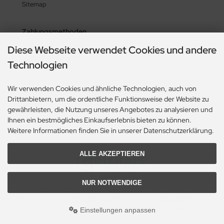
Sitemap
Zahlungsmethoden
Diese Webseite verwendet Cookies und andere
Technologien
Wir verwenden Cookies und ähnliche Technologien, auch von
Social Media
Drittanbietern, um die ordentliche Funktionsweise der Website zu
gewährleisten, die Nutzung unseres Angebotes zu analysieren und
Ihnen ein bestmögliches Einkaufserlebnis bieten zu können.
Weitere Informationen finden Sie in unserer Datenschutzerklärung.
ALLE AKZEPTIEREN
NUR NOTWENDIGE
Alle Preise inkl. gesetzl. MwSt. zzgl.
Versandkosten
. Die durchgestrichenen Preise
entsprechen dem bisherigen Preis bei "PCO" Computer-Handels-Gesellschaft mbH..
Einstellungen anpassen
"PCO" Computer-Handels-Gesellschaft mbH. © 2026 | Template © 2009-2026 by
modified eCommerce Shopsoftware