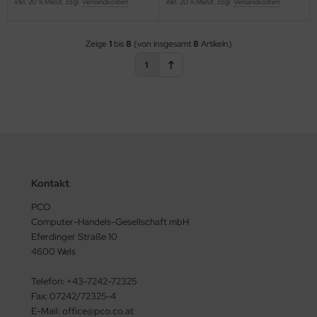
inkl. 20 % MwSt. zzgl.
Versandkosten
inkl. 20 % MwSt. zzgl.
Versandkosten
Zeige
1
bis
8
(von insgesamt
8
Artikeln)
1
Kontakt
PCO
Computer-Handels-Gesellschaft mbH
Eferdinger Straße 10
4600 Wels
Telefon: +43-7242-72325
Fax: 07242/72325-4
E-Mail: office@pco.co.at