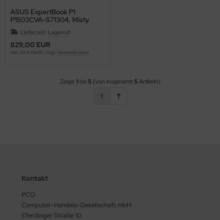
ASUS ExpertBook P1
P1503CVA-S71304, Misty
Grey, Core i7-13620H, 16GB
Lieferzeit:
Lagernd
RAM, 512GB SSD, Win 11 Pro
829,00 EUR
inkl. 20 % MwSt. zzgl.
Versandkosten
Zeige
1
bis
5
(von insgesamt
5
Artikeln)
1
Kontakt
PCO
Computer-Handels-Gesellschaft mbH
Eferdinger Straße 10