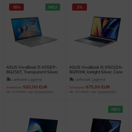
inboards
18%
NEU
3%
ozessoren
eicher
ASUS VivoBook 15 X515EP-
ASUS VivoBook 15 X1502ZA-
BQ258T, Transparent Silver,
BQ159W, Icelight Silver, Core
Core i5-1135G7, 8GB RAM,
i5-1240P, 16GB RAM, 512GB
Lieferzeit:
Lagernd
Lieferzeit:
Lagernd
512GB SSD, GeForce MX330
SSD
530,00 EUR
675,00 EUR
Sonderpreis
Sonderpreis
inkl. 20 % MwSt. zzgl.
Versandkosten
inkl. 20 % MwSt. zzgl.
Versandkosten
NEU