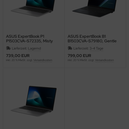
ASUS ExpertBook P1
ASUS ExpertBook B1
P1503CVA-S72335, Misty
B1503CVA-S79180, Gentle
Grey, Core 5 210H, 16GB RAM,
Grey, Core 7 150U, 16GB RAM,
Lieferzeit:
Lagernd
Lieferzeit:
3-4 Tage
512GB SSD, Win 11 Pro
256GB SSD, Win 11 Pro
739,00 EUR
799,00 EUR
inkl. 20 % MwSt. zzgl.
Versandkosten
inkl. 20 % MwSt. zzgl.
Versandkosten