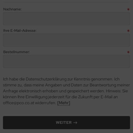
inboards
Quiet
Nachname:
ozessoren
other
eicher
non
Ihre E-Mail-Adresse:
ieftec
Bestellnummer:
ub 3D
nceptronics
Ich habe die Datenschutzerklärung zur Kenntnis genommen. Ich
rsair
stimme zu, dass meine Angaben und Daten zur Beantwortung meiner
Anfrage elektronisch erhoben und gespeichert werden. Hinweis: Sie
ucial
können Ihre Einwilligung jederzeit für die Zukunft per E-Mail an
office@pco.co.at widerrufen.
[Mehr]
eLOCK
gitus
WEITER
son