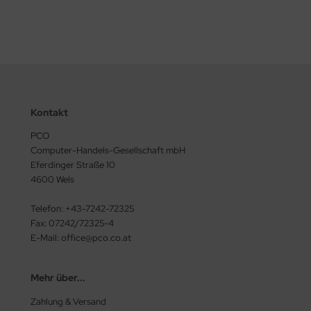
kill
mbird
gabyte
Kontakt
P
PCO
ec
Computer-Handels-Gesellschaft mbH
Eferdinger Straße 10
el
4600 Wels
spersky
Telefon: +43-7242-72325
Fax: 07242/72325-4
ngston
E-Mail: office@pco.co.at
-Power
Mehr über...
novo
Zahlung & Versand