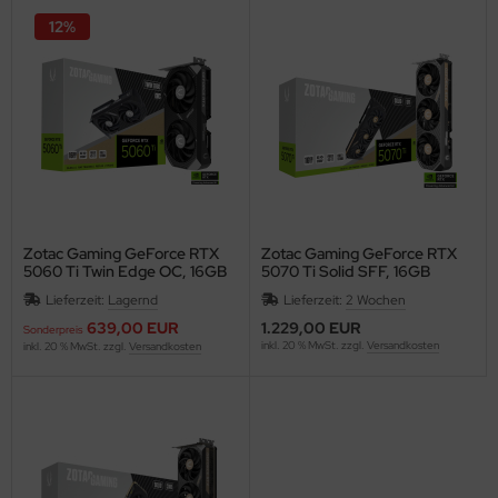
inboards
12%
ozessoren
eicher
Zotac Gaming GeForce RTX
Zotac Gaming GeForce RTX
5060 Ti Twin Edge OC, 16GB
5070 Ti Solid SFF, 16GB
GDDR7, HDMI, 3x DP
GDDR7, HDMI, 3x DP
Lieferzeit:
Lagernd
Lieferzeit:
2 Wochen
639,00 EUR
1.229,00 EUR
Sonderpreis
inkl. 20 % MwSt. zzgl.
Versandkosten
inkl. 20 % MwSt. zzgl.
Versandkosten