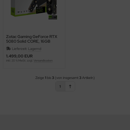
Zotac Gaming GeForce RTX
5080 Solid CORE, 16GB
GDDR7, HDMI, 3x DP
Lieferzeit:
Lagernd
1.499,00 EUR
inkl. 20 % MwSt. zzgl.
Versandkosten
Zeige
1
bis
3
(von insgesamt
3
Artikeln)
1