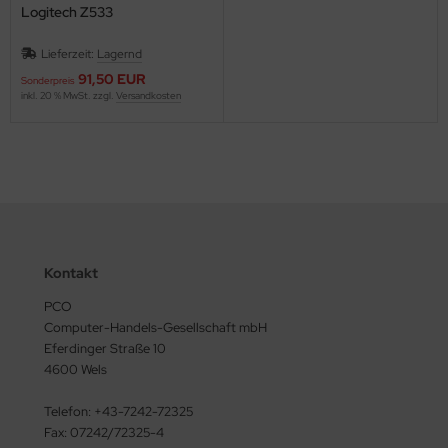
msung
Logitech Z533
pphire
Lieferzeit:
Lagernd
91,50 EUR
Sonderpreis
agate
inkl. 20 % MwSt. zzgl.
Versandkosten
arkoon
nology
ufel
shiba
Kontakt
PCO
-Link
Computer-Handels-Gesellschaft mbH
Eferdinger Straße 10
anscend
4600 Wels
deo Seven
Telefon: +43-7242-72325
Fax: 07242/72325-4
stern Digital