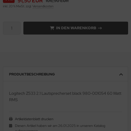
91,50 EUR
106,90 EUR
inkl. 20 % MwSt. zzgl.
Versandkosten
kill
mbird
IN DEN WARENKORB
gabyte
P
ec
PRODUKTBESCHREIBUNG
el
spersky
Logitech Z533 2.1 Lautsprecherset black 980-001054 60 Watt
RMS
ngston
-Power
Artikeldatenblatt drucken
novo
Diesen Artikel haben wir am 26.01.2025 in unseren Katalog
aufgenommen.