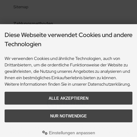
Sitemap
Zahlungsmethoden
Diese Webseite verwendet Cookies und andere
Technologien
Social Media
Wir verwenden Cookies und ähnliche Technologien, auch von
Drittanbietern, um die ordentliche Funktionsweise der Website zu
gewährleisten, die Nutzung unseres Angebotes zu analysieren und
Ihnen ein bestmögliches Einkaufserlebnis bieten zu können.
Weitere Informationen finden Sie in unserer Datenschutzerklärung.
ALLE AKZEPTIEREN
NUR NOTWENDIGE
Alle Preise inkl. gesetzl. MwSt. zzgl.
Versandkosten
. Die durchgestrichenen Preise
entsprechen dem bisherigen Preis bei "PCO" Computer-Handels-Gesellschaft mbH..
Einstellungen anpassen
"PCO" Computer-Handels-Gesellschaft mbH. © 2026 | Template © 2009-2026 by