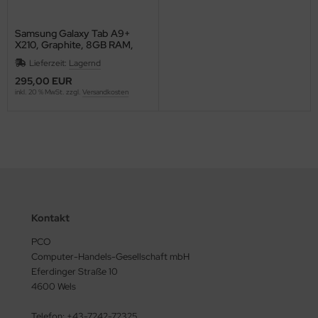
msung
Samsung Galaxy Tab A9+
pphire
X210, Graphite, 8GB RAM,
128GB
Lieferzeit:
Lagernd
agate
295,00 EUR
inkl. 20 % MwSt. zzgl.
Versandkosten
arkoon
nology
ufel
shiba
Kontakt
-Link
PCO
anscend
Computer-Handels-Gesellschaft mbH
Eferdinger Straße 10
deo Seven
4600 Wels
stern Digital
Telefon: +43-7242-72325