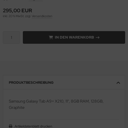
295,00 EUR
kill
inkl. 20 % MwSt. zzgl.
Versandkosten
mbird
gabyte
IN DEN WARENKORB
P
ec
el
PRODUKTBESCHREIBUNG
spersky
ngston
Samsung Galaxy Tab A9+ X210, 11", 8GB RAM, 128GB,
Graphite
-Power
novo
Artikeldatenblatt drucken