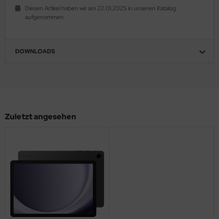
Diesen Artikel haben wir am 22.01.2025 in unseren Katalog
xar
aufgenommen.
DOWNLOADS
gitech
crosoft
I
Zuletzt angesehen
ctua
CO
NY
zer
coh