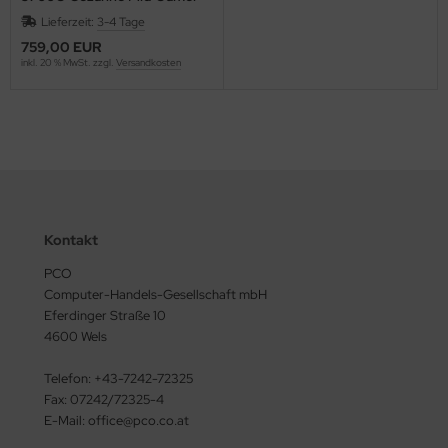
Lieferzeit:
3-4 Tage
rtmann
759,00 EUR
inkl. 20 % MwSt. zzgl.
Versandkosten
X
tac
Kontakt
PCO
Computer-Handels-Gesellschaft mbH
Eferdinger Straße 10
4600 Wels
Telefon: +43-7242-72325
Fax: 07242/72325-4
E-Mail: office@pco.co.at