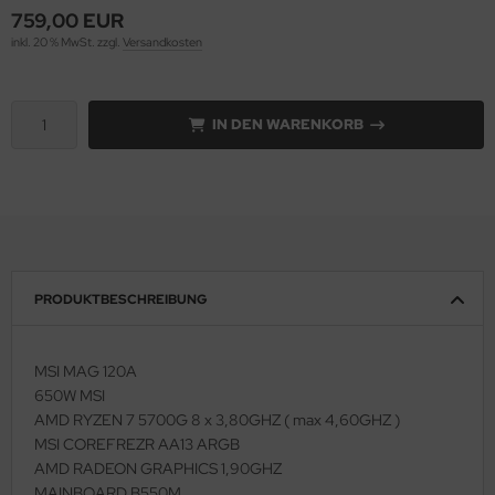
759,00 EUR
inkl. 20 % MwSt. zzgl.
Versandkosten
kill
mbird
IN DEN WARENKORB
gabyte
P
ec
el
PRODUKTBESCHREIBUNG
spersky
MSI MAG 120A
ngston
650W MSI
AMD RYZEN 7 5700G 8 x 3,80GHZ ( max 4,60GHZ )
-Power
MSI COREFREZR AA13 ARGB
AMD RADEON GRAPHICS 1,90GHZ
novo
MAINBOARD B550M