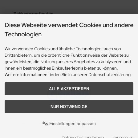
Zahlungsmethoden
Diese Webseite verwendet Cookies und andere
Technologien
Social Media
Wir verwenden Cookies und ähnliche Technologien, auch von
Drittanbietern, um die ordentliche Funktionsweise der Website zu
gewährleisten, die Nutzung unseres Angebotes zu analysieren und
Ihnen ein bestmögliches Einkaufserlebnis bieten zu können.
Weitere Informationen finden Sie in unserer Datenschutzerklärung.
ALLE AKZEPTIEREN
NUR NOTWENDIGE
Alle Preise inkl. gesetzl. MwSt. zzgl.
Versandkosten
. Die durchgestrichenen Preise
entsprechen dem bisherigen Preis bei "PCO" Computer-Handels-Gesellschaft mbH..
Einstellungen anpassen
"PCO" Computer-Handels-Gesellschaft mbH. © 2026 | Template © 2009-2026 by
modified eCommerce Shopsoftware
mod
ified eCommerce Shopsoftware © 2009-2026
Datenschutzerklärung
Impressum